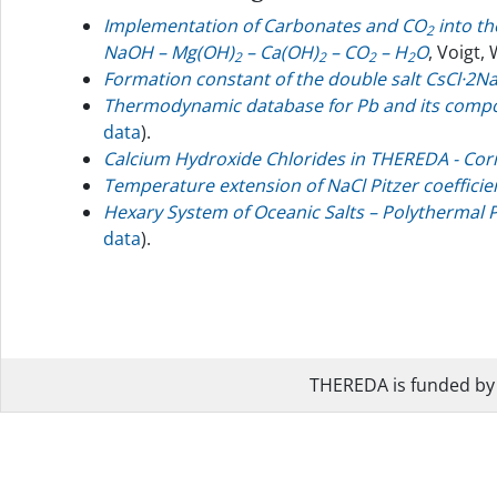
Implementation of Carbonates and CO
into th
2
NaOH – Mg(OH)
– Ca(OH)
– CO
– H
O
, Voigt, 
2
2
2
2
Formation constant of the double salt CsCl·2N
Thermodynamic database for Pb and its compou
data
).
Calcium Hydroxide Chlorides in THEREDA - Corr
Temperature extension of NaCl Pitzer coefficie
Hexary System of Oceanic Salts – Polythermal 
data
).
THEREDA is funded b